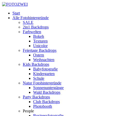
Start
Alle Fotohintergründe
SALE
2in1 Backdrops
Farbwelten
Bokeh
Texturen
Unicolor
Feiertage Backdrops
Ostern
Weihnachten
Kids Backdrops
Babyfotografie
Kindergarten
Schule
Natur Fotohintergründe
Sonnenuntergänge
Wald Backdrops
Party Backdrops
Club Backdrops
Photobooth
People
Businessfotografie