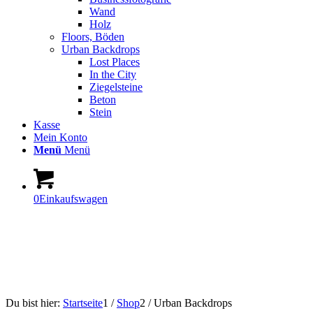
Wand
Holz
Floors, Böden
Urban Backdrops
Lost Places
In the City
Ziegelsteine
Beton
Stein
Kasse
Mein Konto
Menü
Menü
0
Einkaufswagen
Urbane Backdrops
Du bist hier:
Startseite
1
/
Shop
2
/
Urban Backdrops