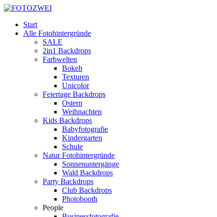
Start
Alle Fotohintergründe
SALE
2in1 Backdrops
Farbwelten
Bokeh
Texturen
Unicolor
Feiertage Backdrops
Ostern
Weihnachten
Kids Backdrops
Babyfotografie
Kindergarten
Schule
Natur Fotohintergründe
Sonnenuntergänge
Wald Backdrops
Party Backdrops
Club Backdrops
Photobooth
People
Businessfotografie