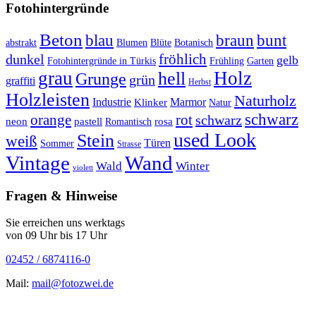
Fotohintergründe
Beton
braun
blau
bunt
abstrakt
Blumen
Blüte
Botanisch
fröhlich
dunkel
gelb
Fotohintergründe in Türkis
Frühling
Garten
grau
Holz
hell
Grunge
grün
graffiti
Herbst
Holzleisten
Naturholz
Industrie
Marmor
Klinker
Natur
schwarz
orange
rot
schwarz
rosa
neon
pastell
Romantisch
used Look
Stein
weiß
Türen
Sommer
Strasse
Vintage
Wand
Wald
Winter
violett
Fragen & Hinweise
Sie erreichen uns werktags
von 09 Uhr bis 17 Uhr
02452 / 6874116-0
Mail:
mail@fotozwei.de