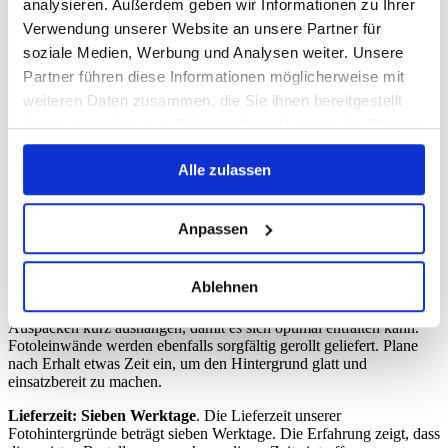
analysieren. Außerdem geben wir Informationen zu Ihrer
Knicke zu vermeiden. Vinyl-Hintergründe werden idealerweise
aufgerollt und trocken gelagert. Fotoleinwände sollten ebenfalls
Verwendung unserer Website an unsere Partner für
gerollt, jedoch mit einem Schutzpapier zwischen den Lagen,
soziale Medien, Werbung und Analysen weiter. Unsere
gelagert werden, um Druckstellen zu vermeiden.
Partner führen diese Informationen möglicherweise mit
weiteren Daten zusammen, die Sie ihnen bereitgestellt
Befestigung im Studio
haben oder die sie im Rahmen Ihrer Nutzung der Dienste
Beide Materialien lassen sich problemlos mit Klemmen,
gesammelt haben.
Hintergrundsystemen oder Klebeband befestigen. Achte bei Vinyl
Alle zulassen
auf eine glatte Aufhängung, um Lichtreflexe besser kontrollieren zu
können. Fotoleinwände profitieren von einer gleichmäßigen
Spannung, damit die Struktur zur Geltung kommt.
Anpassen
Versand & Lieferung
Ablehnen
Unsere Fotohintergründe werden grundsätzlich gerollt versendet,
um Faltenbildung zu vermeiden. Bitte lasse das Material nach dem
Auspacken kurz aushängen, damit es sich optimal entfalten kann.
Fotoleinwände werden ebenfalls sorgfältig gerollt geliefert. Plane
nach Erhalt etwas Zeit ein, um den Hintergrund glatt und
einsatzbereit zu machen.
Lieferzeit: Sieben Werktage
. Die Lieferzeit unserer
Fotohintergründe beträgt sieben Werktage. Die Erfahrung zeigt, dass