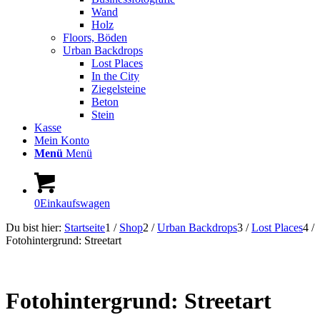
Wand
Holz
Floors, Böden
Urban Backdrops
Lost Places
In the City
Ziegelsteine
Beton
Stein
Kasse
Mein Konto
Menü
Menü
0
Einkaufswagen
Du bist hier:
Startseite
1
/
Shop
2
/
Urban Backdrops
3
/
Lost Places
4
/
Fotohintergrund: Streetart
Fotohintergrund: Streetart