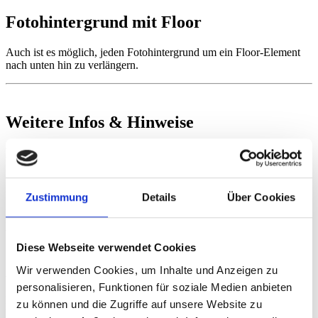
Fotohintergrund mit Floor
Auch ist es möglich, jeden Fotohintergrund um ein Floor-Element
nach unten hin zu verlängern.
Weitere Infos & Hinweise
Pflegetipps
Unsere Vinyl-Hintergründe lassen sich ganz einfach mit einem
feuchten Tuch reinigen. Für hartnäckige Flecken kannst Du bei
Zustimmung
Details
Über Cookies
Bedarf auch milde Reinigungsmittel verwenden. Fotoleinwände
hingegen sind nicht abwaschbar und sollten nur trocken mit einem
weichen Tuch abgestaubt werden. Vermeide den Kontakt mit
Flüssigkeiten, um die Oberfläche und den Druck zu schonen.
Diese Webseite verwendet Cookies
Wir verwenden Cookies, um Inhalte und Anzeigen zu
Aufbewahrung
personalisieren, Funktionen für soziale Medien anbieten
Für langanhaltende beste Ergebnisse bewahre Deine
zu können und die Zugriffe auf unsere Website zu
Fotohintergründe stets gerollt oder plan liegend auf, um Falten und