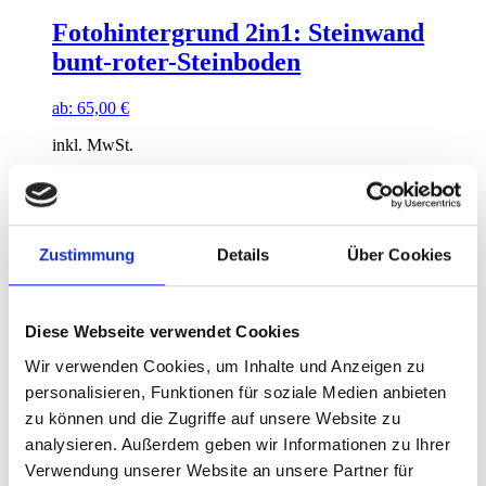
Fotohintergrund 2in1: Steinwand
bunt-roter-Steinboden
ab:
65,00
€
inkl. MwSt.
zzgl.
Versandkosten
Zustimmung
Details
Über Cookies
Fotohintergrund 2in1: Pinki-Floor-
Weisses-Holzleuchten
Diese Webseite verwendet Cookies
ab:
65,00
€
Wir verwenden Cookies, um Inhalte und Anzeigen zu
inkl. MwSt.
personalisieren, Funktionen für soziale Medien anbieten
zzgl.
Versandkosten
zu können und die Zugriffe auf unsere Website zu
analysieren. Außerdem geben wir Informationen zu Ihrer
Verwendung unserer Website an unsere Partner für