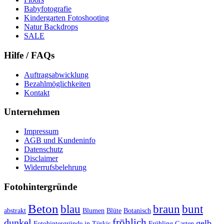
Babyfotografie
Kindergarten Fotoshooting
Natur Backdrops
SALE
Hilfe / FAQs
Auftragsabwicklung
Bezahlmöglichkeiten
Kontakt
Unternehmen
Impressum
AGB und Kundeninfo
Datenschutz
Disclaimer
Widerrufsbelehrung
Fotohintergründe
Beton
braun
blau
bunt
abstrakt
Blumen
Blüte
Botanisch
fröhlich
dunkel
gelb
Fotohintergründe in Türkis
Frühling
Garten