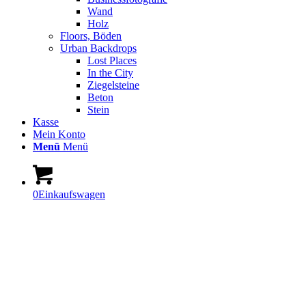
Wand
Holz
Floors, Böden
Urban Backdrops
Lost Places
In the City
Ziegelsteine
Beton
Stein
Kasse
Mein Konto
Menü
Menü
0
Einkaufswagen
2in1