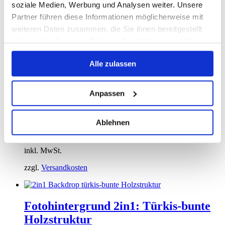
Fotohintergrund 2in1: Buntstifte
soziale Medien, Werbung und Analysen weiter. Unsere
Grau
Partner führen diese Informationen möglicherweise mit
weiteren Daten zusammen, die Sie ihnen bereitgestellt
ab:
65,00
€
haben oder die sie im Rahmen Ihrer Nutzung der Dienste
gesammelt haben.
inkl. MwSt.
Alle zulassen
zzgl.
Versandkosten
Anpassen
Fotohintergrund 2in1: Beton-Wand
Ablehnen
ab:
65,00
€
inkl. MwSt.
zzgl.
Versandkosten
Fotohintergrund 2in1: Türkis-bunte
Holzstruktur