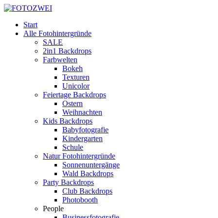
Start
Alle Fotohintergründe
SALE
2in1 Backdrops
Farbwelten
Bokeh
Texturen
Unicolor
Feiertage Backdrops
Ostern
Weihnachten
Kids Backdrops
Babyfotografie
Kindergarten
Schule
Natur Fotohintergründe
Sonnenuntergänge
Wald Backdrops
Party Backdrops
Club Backdrops
Photobooth
People
Businessfotografie