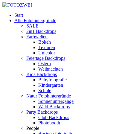
Start
Alle Fotohintergründe
SALE
2in1 Backdrops
Farbwelten
Bokeh
Texturen
Unicolor
Feiertage Backdrops
Ostern
Weihnachten
Kids Backdrops
Babyfotografie
Kindergarten
Schule
Natur Fotohintergründe
Sonnenuntergänge
Wald Backdrops
Party Backdrops
Club Backdrops
Photobooth
People
Businessfotografie