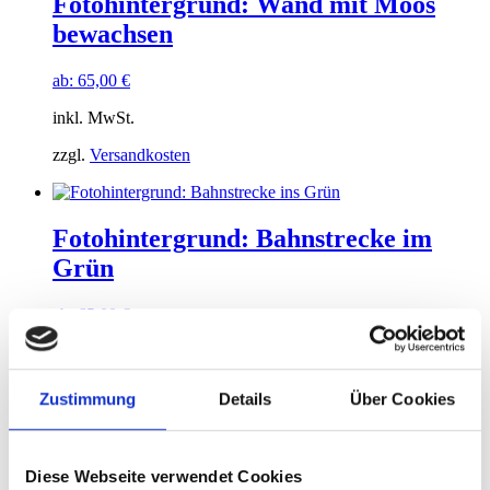
Fotohintergrund: Wand mit Moos
bewachsen
ab:
65,00
€
inkl. MwSt.
zzgl.
Versandkosten
Fotohintergrund: Bahnstrecke im
Grün
ab:
65,00
€
inkl. MwSt.
zzgl.
Versandkosten
Zustimmung
Details
Über Cookies
Fotohintergrund: Dichtes Geäst
Diese Webseite verwendet Cookies