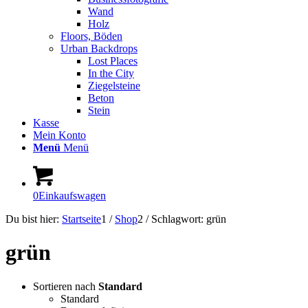
Wand
Holz
Floors, Böden
Urban Backdrops
Lost Places
In the City
Ziegelsteine
Beton
Stein
Kasse
Mein Konto
Menü
Menü
0
Einkaufswagen
Du bist hier:
Startseite
1
/
Shop
2
/
Schlagwort: grün
grün
Sortieren nach
Standard
Standard