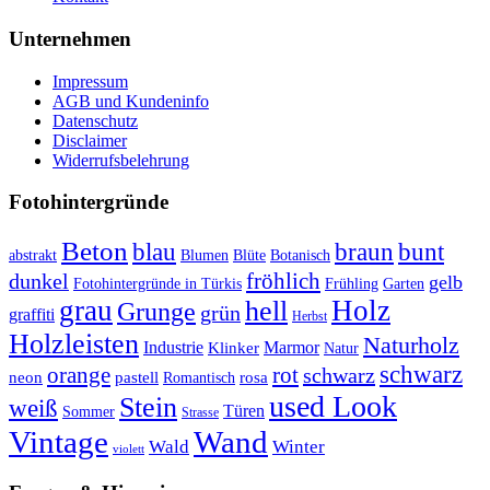
Unternehmen
Impressum
AGB und Kundeninfo
Datenschutz
Disclaimer
Widerrufsbelehrung
Fotohintergründe
Beton
braun
blau
bunt
abstrakt
Blumen
Blüte
Botanisch
fröhlich
dunkel
gelb
Fotohintergründe in Türkis
Frühling
Garten
grau
Holz
hell
Grunge
grün
graffiti
Herbst
Holzleisten
Naturholz
Industrie
Marmor
Klinker
Natur
schwarz
orange
rot
schwarz
rosa
neon
pastell
Romantisch
used Look
Stein
weiß
Türen
Sommer
Strasse
Vintage
Wand
Wald
Winter
violett