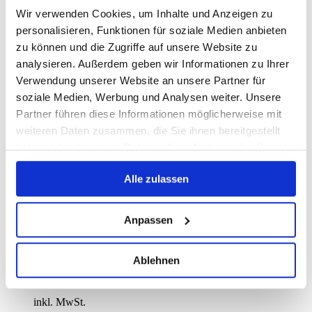
Wir verwenden Cookies, um Inhalte und Anzeigen zu
ab:
65,00
€
personalisieren, Funktionen für soziale Medien anbieten
inkl. MwSt.
zu können und die Zugriffe auf unsere Website zu
analysieren. Außerdem geben wir Informationen zu Ihrer
zzgl.
Versandkosten
Verwendung unserer Website an unsere Partner für
soziale Medien, Werbung und Analysen weiter. Unsere
Partner führen diese Informationen möglicherweise mit
Fotohintergrund: Unicolor Menthol
weiteren Daten zusammen, die Sie ihnen bereitgestellt
haben oder die sie im Rahmen Ihrer Nutzung der Dienste
ab:
65,00
€
gesammelt haben.
inkl. MwSt.
Alle zulassen
zzgl.
Versandkosten
Anpassen
Fotohintergrund: Unicolor Grün
Ablehnen
ab:
65,00
€
inkl. MwSt.