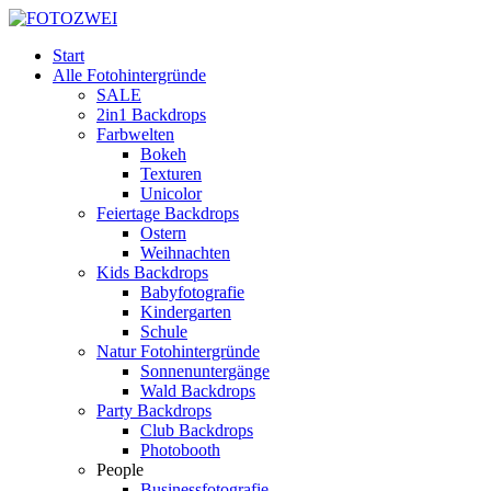
Start
Alle Fotohintergründe
SALE
2in1 Backdrops
Farbwelten
Bokeh
Texturen
Unicolor
Feiertage Backdrops
Ostern
Weihnachten
Kids Backdrops
Babyfotografie
Kindergarten
Schule
Natur Fotohintergründe
Sonnenuntergänge
Wald Backdrops
Party Backdrops
Club Backdrops
Photobooth
People
Businessfotografie