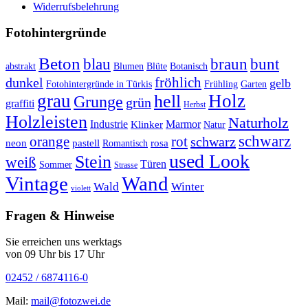
Widerrufsbelehrung
Fotohintergründe
Beton
braun
blau
bunt
abstrakt
Blumen
Blüte
Botanisch
fröhlich
dunkel
gelb
Fotohintergründe in Türkis
Frühling
Garten
grau
Holz
hell
Grunge
grün
graffiti
Herbst
Holzleisten
Naturholz
Industrie
Marmor
Klinker
Natur
schwarz
orange
rot
schwarz
rosa
neon
pastell
Romantisch
used Look
Stein
weiß
Türen
Sommer
Strasse
Vintage
Wand
Wald
Winter
violett
Fragen & Hinweise
Sie erreichen uns werktags
von 09 Uhr bis 17 Uhr
02452 / 6874116-0
Mail:
mail@fotozwei.de