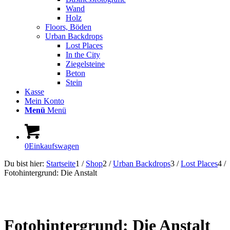
Wand
Holz
Floors, Böden
Urban Backdrops
Lost Places
In the City
Ziegelsteine
Beton
Stein
Kasse
Mein Konto
Menü
Menü
0
Einkaufswagen
Du bist hier:
Startseite
1
/
Shop
2
/
Urban Backdrops
3
/
Lost Places
4
/
Fotohintergrund: Die Anstalt
Fotohintergrund: Die Anstalt