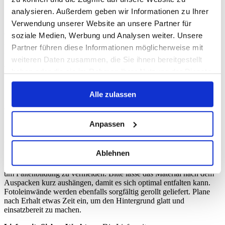
Für langanhaltende beste Ergebnisse bewahre Deine
analysieren. Außerdem geben wir Informationen zu Ihrer
Fotohintergründe stets gerollt oder plan liegend auf, um Falten und
Knicke zu vermeiden. Vinyl-Hintergründe werden idealerweise
Verwendung unserer Website an unsere Partner für
aufgerollt und trocken gelagert. Fotoleinwände sollten ebenfalls
soziale Medien, Werbung und Analysen weiter. Unsere
gerollt, jedoch mit einem Schutzpapier zwischen den Lagen,
Partner führen diese Informationen möglicherweise mit
gelagert werden, um Druckstellen zu vermeiden.
weiteren Daten zusammen, die Sie ihnen bereitgestellt
Befestigung im Studio
haben oder die sie im Rahmen Ihrer Nutzung der Dienste
gesammelt haben.
Beide Materialien lassen sich problemlos mit Klemmen,
Alle zulassen
Hintergrundsystemen oder Klebeband befestigen. Achte bei Vinyl
auf eine glatte Aufhängung, um Lichtreflexe besser kontrollieren zu
können. Fotoleinwände profitieren von einer gleichmäßigen
Anpassen
Spannung, damit die Struktur zur Geltung kommt.
Versand & Lieferung
Ablehnen
Unsere Fotohintergründe werden grundsätzlich gerollt versendet,
um Faltenbildung zu vermeiden. Bitte lasse das Material nach dem
Auspacken kurz aushängen, damit es sich optimal entfalten kann.
Fotoleinwände werden ebenfalls sorgfältig gerollt geliefert. Plane
nach Erhalt etwas Zeit ein, um den Hintergrund glatt und
einsatzbereit zu machen.