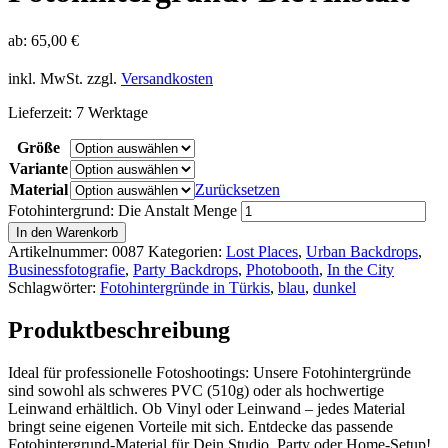
ab:
65,00
€
inkl. MwSt.
zzgl.
Versandkosten
Lieferzeit:
7 Werktage
Größe
Variante
Material
Zurücksetzen
Fotohintergrund: Die Anstalt Menge
In den Warenkorb
Artikelnummer:
0087
Kategorien:
Lost Places
,
Urban Backdrops
,
Businessfotografie
,
Party Backdrops
,
Photobooth
,
In the City
Schlagwörter:
Fotohintergründe in Türkis
,
blau
,
dunkel
Produktbeschreibung
Ideal für professionelle Fotoshootings: Unsere Fotohintergründe
sind sowohl als schweres PVC (510g) oder als hochwertige
Leinwand erhältlich. Ob Vinyl oder Leinwand – jedes Material
bringt seine eigenen Vorteile mit sich. Entdecke das passende
Fotohintergrund-Material für Dein Studio, Party oder Home-Setup!