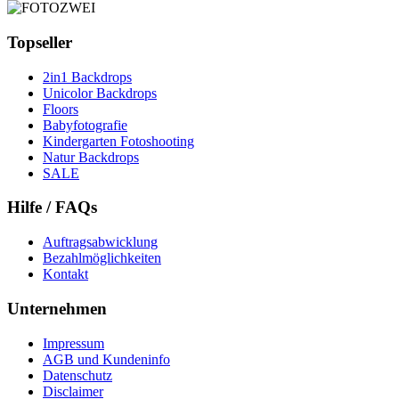
Topseller
2in1 Backdrops
Unicolor Backdrops
Floors
Babyfotografie
Kindergarten Fotoshooting
Natur Backdrops
SALE
Hilfe / FAQs
Auftragsabwicklung
Bezahlmöglichkeiten
Kontakt
Unternehmen
Impressum
AGB und Kundeninfo
Datenschutz
Disclaimer