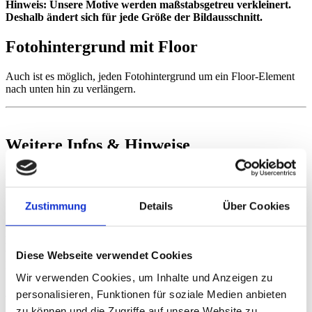
Hinweis: Unsere Motive werden maßstabsgetreu verkleinert.
Deshalb ändert sich für jede Größe der Bildausschnitt.
Fotohintergrund mit Floor
Auch ist es möglich, jeden Fotohintergrund um ein Floor-Element
nach unten hin zu verlängern.
Weitere Infos & Hinweise
Pflegetipps
Unsere Vinyl-Hintergründe lassen sich ganz einfach mit einem
Zustimmung
Details
Über Cookies
feuchten Tuch reinigen. Für hartnäckige Flecken kannst Du bei
Bedarf auch milde Reinigungsmittel verwenden. Fotoleinwände
hingegen sind nicht abwaschbar und sollten nur trocken mit einem
weichen Tuch abgestaubt werden. Vermeide den Kontakt mit
Diese Webseite verwendet Cookies
Flüssigkeiten, um die Oberfläche und den Druck zu schonen.
Wir verwenden Cookies, um Inhalte und Anzeigen zu
Aufbewahrung
personalisieren, Funktionen für soziale Medien anbieten
zu können und die Zugriffe auf unsere Website zu