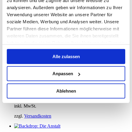
zu können und die Zugriffe auf unsere Website zu
analysieren. Außerdem geben wir Informationen zu Ihrer
Verwendung unserer Website an unsere Partner für
Fotohintergrund: Holz verwittert
soziale Medien, Werbung und Analysen weiter. Unsere
Partner führen diese Informationen möglicherweise mit
ab:
65,00
€
weiteren Daten zusammen, die Sie ihnen bereitgestellt
haben oder die sie im Rahmen Ihrer Nutzung der Dienste
inkl. MwSt.
gesammelt haben.
zzgl.
Versandkosten
Alle zulassen
Anpassen
Fotohintergrund: Risse im
Wüstenboden
Ablehnen
ab:
65,00
€
inkl. MwSt.
zzgl.
Versandkosten