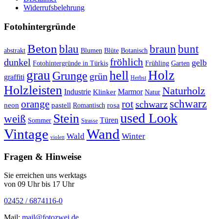
Widerrufsbelehrung
Fotohintergründe
Beton
braun
blau
bunt
abstrakt
Blumen
Blüte
Botanisch
fröhlich
dunkel
gelb
Fotohintergründe in Türkis
Frühling
Garten
grau
Holz
hell
Grunge
grün
graffiti
Herbst
Holzleisten
Naturholz
Industrie
Marmor
Klinker
Natur
schwarz
orange
rot
schwarz
rosa
neon
pastell
Romantisch
used Look
Stein
weiß
Türen
Sommer
Strasse
Vintage
Wand
Wald
Winter
violett
Fragen & Hinweise
Sie erreichen uns werktags
von 09 Uhr bis 17 Uhr
02452 / 6874116-0
Mail:
mail@fotozwei.de