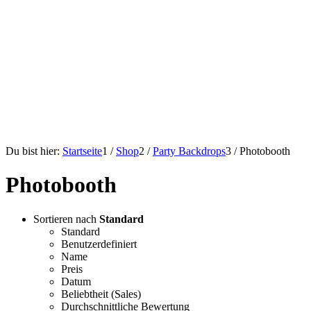
Backdrops
Fotohintergründe für die
Fotobox
Du bist hier:
Startseite
1
/
Shop
2
/
Party Backdrops
3
/
Photobooth
Photobooth
Sortieren nach
Standard
Standard
Benutzerdefiniert
Name
Preis
Datum
Beliebtheit (Sales)
Durchschnittliche Bewertung