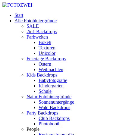
Start
Alle Fotohintergründe
SALE
2in1 Backdrops
Farbwelten
Bokeh
Texturen
Unicolor
Feiertage Backdrops
Ostern
Weihnachten
Kids Backdrops
Babyfotografie
Kindergarten
Schule
Natur Fotohintergründe
Sonnenuntergänge
Wald Backdrops
Party Backdrops
Club Backdrops
Photobooth
People
Businessfotografie