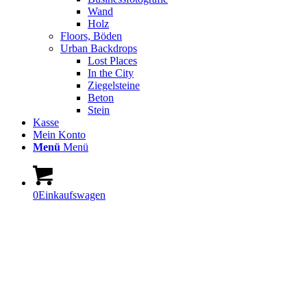
Wand
Holz
Floors, Böden
Urban Backdrops
Lost Places
In the City
Ziegelsteine
Beton
Stein
Kasse
Mein Konto
Menü
Menü
0
Einkaufswagen
Photobooth