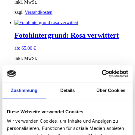
inkl. MwSt.
zzgl.
Versandkosten
Fotohintergrund: Rosa verwittert
ab:
65,00
€
inkl. MwSt.
zzgl.
Versandkosten
Zustimmung
Details
Über Cookies
Fotohintergrund: Graffiti
Bahnhofwand
Diese Webseite verwendet Cookies
ab:
65,00
€
Wir verwenden Cookies, um Inhalte und Anzeigen zu
inkl. MwSt.
personalisieren, Funktionen für soziale Medien anbieten
zzgl.
Versandkosten