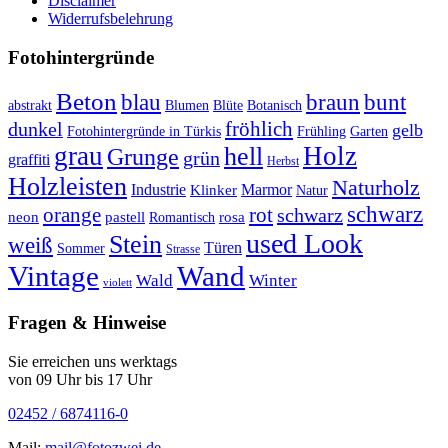
Disclaimer
Widerrufsbelehrung
Fotohintergründe
Beton
braun
blau
bunt
abstrakt
Blumen
Blüte
Botanisch
fröhlich
dunkel
gelb
Fotohintergründe in Türkis
Frühling
Garten
grau
Holz
hell
Grunge
grün
graffiti
Herbst
Holzleisten
Naturholz
Industrie
Marmor
Klinker
Natur
schwarz
orange
rot
schwarz
rosa
neon
pastell
Romantisch
used Look
Stein
weiß
Türen
Sommer
Strasse
Vintage
Wand
Wald
Winter
violett
Fragen & Hinweise
Sie erreichen uns werktags
von 09 Uhr bis 17 Uhr
02452 / 6874116-0
Mail:
mail@fotozwei.de