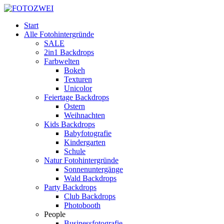
Start
Alle Fotohintergründe
SALE
2in1 Backdrops
Farbwelten
Bokeh
Texturen
Unicolor
Feiertage Backdrops
Ostern
Weihnachten
Kids Backdrops
Babyfotografie
Kindergarten
Schule
Natur Fotohintergründe
Sonnenuntergänge
Wald Backdrops
Party Backdrops
Club Backdrops
Photobooth
People
Businessfotografie