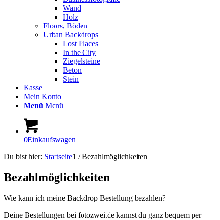
Wand
Holz
Floors, Böden
Urban Backdrops
Lost Places
In the City
Ziegelsteine
Beton
Stein
Kasse
Mein Konto
Menü
Menü
0
Einkaufswagen
Du bist hier:
Startseite
1
/
Bezahlmöglichkeiten
Bezahlmöglichkeiten
Wie kann ich meine Backdrop Bestellung bezahlen?
Deine Bestellungen bei fotozwei.de kannst du ganz bequem per