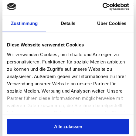
Es wird ein Gutschein pro Bestellung akzeptiert. Der Betrag ist nicht
auszahlbar oder übertragbar.
Produktkategorien
Zustimmung
Details
Über Cookies
2in1 Backdrops
Businessfotografie
Farbwelten
Diese Webseite verwendet Cookies
Bokeh
Wir verwenden Cookies, um Inhalte und Anzeigen zu
Muster
Texturen
personalisieren, Funktionen für soziale Medien anbieten
Unicolor
zu können und die Zugriffe auf unsere Website zu
Feiertage Backdrops
analysieren. Außerdem geben wir Informationen zu Ihrer
Ostern
Weihnachten
Verwendung unserer Website an unsere Partner für
Floors, Böden
soziale Medien, Werbung und Analysen weiter. Unsere
Kids Backdrops
Partner führen diese Informationen möglicherweise mit
Babyfotografie
Kindergarten
weiteren Daten zusammen, die Sie ihnen bereitgestellt
Schule
haben oder die sie im Rahmen Ihrer Nutzung der Dienste
Natur Backdrops
gesammelt haben.
Sonnenuntergänge
Wald Backdrops
Alle zulassen
Party Backdrops