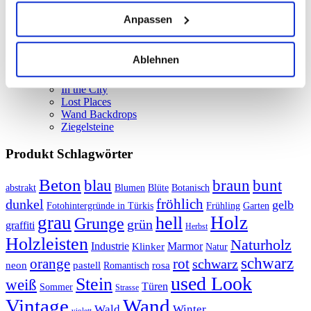
Club Backdrops
Photobooth
Anpassen
SALE
startseite
Topseller
Ablehnen
Unkategorisiert
Urban Backdrops
In the City
Lost Places
Wand Backdrops
Ziegelsteine
Produkt Schlagwörter
Beton
braun
blau
bunt
abstrakt
Blumen
Blüte
Botanisch
fröhlich
dunkel
gelb
Fotohintergründe in Türkis
Frühling
Garten
grau
Holz
hell
Grunge
grün
graffiti
Herbst
Holzleisten
Naturholz
Industrie
Marmor
Klinker
Natur
schwarz
orange
rot
schwarz
rosa
neon
pastell
Romantisch
used Look
Stein
weiß
Türen
Sommer
Strasse
Vintage
Wand
Wald
Winter
violett