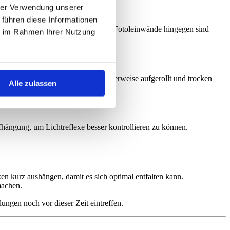
hrer Verwendung unserer
 führen diese Informationen
 milde Reinigungsmittel verwenden. Fotoleinwände hingegen sind
ie im Rahmen Ihrer Nutzung
rfläche und den Druck zu schonen.
n. Vinyl-Hintergründe werden idealerweise aufgerollt und trocken
Alle zulassen
vermeiden.
fhängung, um Lichtreflexe besser kontrollieren zu können.
en kurz aushängen, damit es sich optimal entfalten kann.
machen.
lungen noch vor dieser Zeit eintreffen.