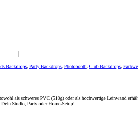
ds Backdrops
,
Party Backdrops
,
Photobooth
,
Club Backdrops
,
Farbwe
d sowohl als schweres PVC (510g) oder als hochwertige Leinwand erhält
ür Dein Studio, Party oder Home-Setup!