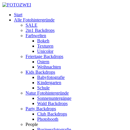
Start
Alle Fotohintergründe
SALE
2in1 Backdrops
Farbwelten
Bokeh
Texturen
Unicolor
Feiertage Backdrops
Ostern
Weihnachten
Kids Backdrops
Babyfotografie
Kindergarten
Schule
Natur Fotohintergründe
Sonnenuntergänge
Wald Backdrops
Party Backdrops
Club Backdrops
Photobooth
People
Businessfotografie