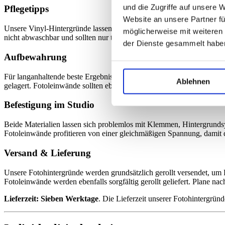
und die Zugriffe auf unsere 
Pflegetipps
Website an unsere Partner fü
Unsere Vinyl-Hintergründe lassen sich ganz einfach mit einem feuch
möglicherweise mit weiteren
nicht abwaschbar und sollten nur trocken mit einem weichen Tuch ab
der Dienste gesammelt habe
Aufbewahrung
Für langanhaltende beste Ergebnisse bewahre Deine Fotohintergründe 
Ablehnen
gelagert. Fotoleinwände sollten ebenfalls gerollt, jedoch mit einem 
Befestigung im Studio
Beide Materialien lassen sich problemlos mit Klemmen, Hintergrundsy
Fotoleinwände profitieren von einer gleichmäßigen Spannung, damit 
Versand & Lieferung
Unsere Fotohintergründe werden grundsätzlich gerollt versendet, um 
Fotoleinwände werden ebenfalls sorgfältig gerollt geliefert. Plane na
Lieferzeit: Sieben Werktage
. Die Lieferzeit unserer Fotohintergründ