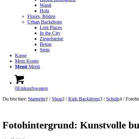
Wand
Holz
Floors, Böden
Urban Backdrops
Lost Places
In the City
Ziegelsteine
Beton
Stein
Kasse
Mein Konto
Menü
Menü
0
Einkaufswagen
Du bist hier:
Startseite
1
/
Shop
2
/
Kids Backdrops
3
/
Schule
4
/
Fotohi
Fotohintergrund: Kunstvolle bu