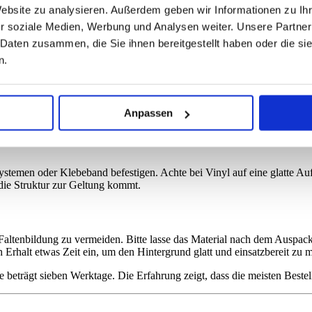
Website zu analysieren. Außerdem geben wir Informationen zu I
r soziale Medien, Werbung und Analysen weiter. Unsere Partner
ten Tuch reinigen. Für hartnäckige Flecken kannst Du bei Bedarf auch
 Daten zusammen, die Sie ihnen bereitgestellt haben oder die s
gestaubt werden. Vermeide den Kontakt mit Flüssigkeiten, um die Obe
n.
stets gerollt oder plan liegend auf, um Falten und Knicke zu vermeide
Anpassen
Schutzpapier zwischen den Lagen, gelagert werden, um Druckstellen zu 
stemen oder Klebeband befestigen. Achte bei Vinyl auf eine glatte Au
die Struktur zur Geltung kommt.
Faltenbildung zu vermeiden. Bitte lasse das Material nach dem Auspack
ch Erhalt etwas Zeit ein, um den Hintergrund glatt und einsatzbereit zu 
e beträgt sieben Werktage. Die Erfahrung zeigt, dass die meisten Bestel