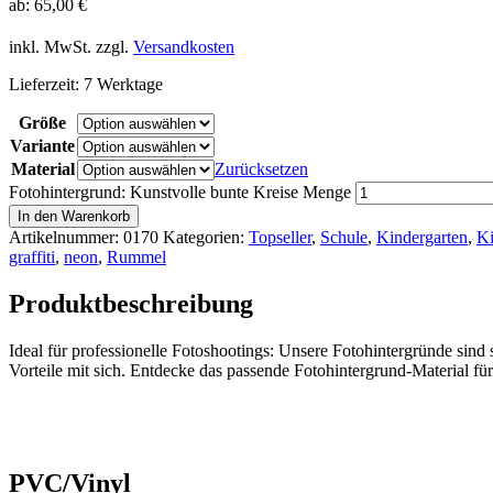
ab:
65,00
€
inkl. MwSt.
zzgl.
Versandkosten
Lieferzeit:
7 Werktage
Größe
Variante
Material
Zurücksetzen
Fotohintergrund: Kunstvolle bunte Kreise Menge
In den Warenkorb
Artikelnummer:
0170
Kategorien:
Topseller
,
Schule
,
Kindergarten
,
Ki
graffiti
,
neon
,
Rummel
Produktbeschreibung
Ideal für professionelle Fotoshootings: Unsere Fotohintergründe sin
Vorteile mit sich. Entdecke das passende Fotohintergrund-Material f
PVC/Vinyl