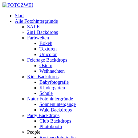
Start
Alle Fotohintergründe
SALE
2in1 Backdrops
Farbwelten
Bokeh
Texturen
Unicolor
Feiertage Backdrops
Ostern
Weihnachten
Kids Backdrops
Babyfotografie
Kindergarten
Schule
Natur Fotohintergründe
Sonnenuntergänge
Wald Backdrops
Party Backdrops
Club Backdrops
Photobooth
People
Businessfotografie