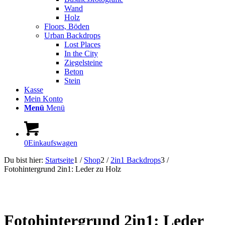
Wand
Holz
Floors, Böden
Urban Backdrops
Lost Places
In the City
Ziegelsteine
Beton
Stein
Kasse
Mein Konto
Menü
Menü
0
Einkaufswagen
Du bist hier:
Startseite
1
/
Shop
2
/
2in1 Backdrops
3
/
Fotohintergrund 2in1: Leder zu Holz
Fotohintergrund 2in1: Leder