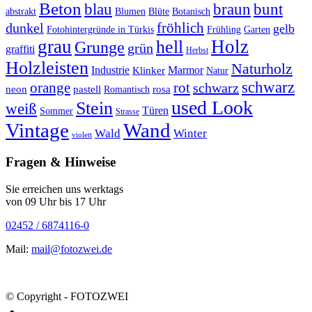
Beton
braun
blau
bunt
abstrakt
Blumen
Blüte
Botanisch
fröhlich
dunkel
gelb
Fotohintergründe in Türkis
Frühling
Garten
grau
Holz
hell
Grunge
grün
graffiti
Herbst
Holzleisten
Naturholz
Industrie
Marmor
Klinker
Natur
schwarz
orange
rot
schwarz
rosa
neon
pastell
Romantisch
used Look
Stein
weiß
Türen
Sommer
Strasse
Vintage
Wand
Wald
Winter
violett
Fragen & Hinweise
Sie erreichen uns werktags
von 09 Uhr bis 17 Uhr
02452 / 6874116-0
Mail:
mail@fotozwei.de
© Copyright - FOTOZWEI