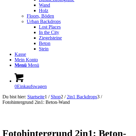
Wand
Holz
Floors, Böden
Urban Backdrops
Lost Places
In the City
Ziegelsteine
Beton
Stein
Kasse
Mein Konto
Menü
Menü
0
Einkaufswagen
Du bist hier:
Startseite
1
/
Shop
2
/
2in1 Backdrops
3
/
Fotohintergrund 2in1: Beton-Wand
Fotohintergrund 2in1: Beton-