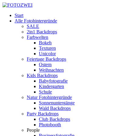
Start
Alle Fotohintergründe
SALE
2in1 Backdrops
Farbwelten
Bokeh
Texturen
Unicolor
Feiertage Backdrops
Ostern
Weihnachten
Kids Backdrops
Babyfotografie
Kindergarten
Schule
Natur Fotohintergründe
Sonnenuntergänge
Wald Backdrops
Party Backdrops
Club Backdrops
Photobooth
People
Businessfotografie