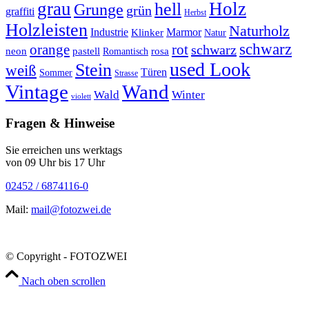
grau
Holz
hell
Grunge
grün
graffiti
Herbst
Holzleisten
Naturholz
Industrie
Marmor
Klinker
Natur
schwarz
orange
rot
schwarz
rosa
neon
pastell
Romantisch
used Look
Stein
weiß
Türen
Sommer
Strasse
Vintage
Wand
Wald
Winter
violett
Fragen & Hinweise
Sie erreichen uns werktags
von 09 Uhr bis 17 Uhr
02452 / 6874116-0
Mail:
mail@fotozwei.de
© Copyright - FOTOZWEI
Nach oben scrollen