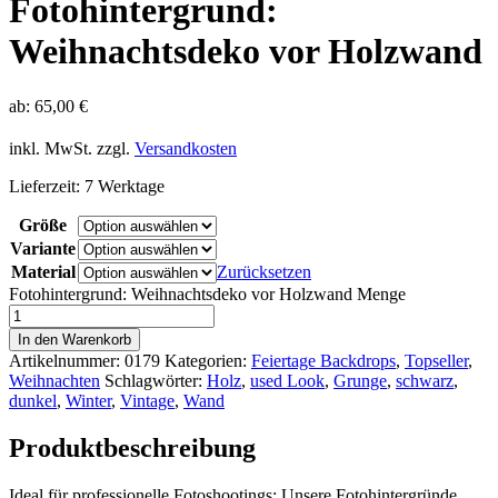
Fotohintergrund:
Weihnachtsdeko vor Holzwand
ab:
65,00
€
inkl. MwSt.
zzgl.
Versandkosten
Lieferzeit:
7 Werktage
Größe
Variante
Material
Zurücksetzen
Fotohintergrund: Weihnachtsdeko vor Holzwand Menge
In den Warenkorb
Artikelnummer:
0179
Kategorien:
Feiertage Backdrops
,
Topseller
,
Weihnachten
Schlagwörter:
Holz
,
used Look
,
Grunge
,
schwarz
,
dunkel
,
Winter
,
Vintage
,
Wand
Produktbeschreibung
Ideal für professionelle Fotoshootings: Unsere Fotohintergründe