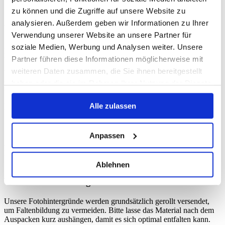
Flüssigkeiten, um die Oberfläche und den Druck zu schonen.
zu können und die Zugriffe auf unsere Website zu
Aufbewahrung
analysieren. Außerdem geben wir Informationen zu Ihrer
Verwendung unserer Website an unsere Partner für
Für langanhaltende beste Ergebnisse bewahre Deine
soziale Medien, Werbung und Analysen weiter. Unsere
Fotohintergründe stets gerollt oder plan liegend auf, um Falten und
Partner führen diese Informationen möglicherweise mit
Knicke zu vermeiden. Vinyl-Hintergründe werden idealerweise
aufgerollt und trocken gelagert. Fotoleinwände sollten ebenfalls
weiteren Daten zusammen, die Sie ihnen bereitgestellt
gerollt, jedoch mit einem Schutzpapier zwischen den Lagen,
haben oder die sie im Rahmen Ihrer Nutzung der Dienste
gelagert werden, um Druckstellen zu vermeiden.
gesammelt haben.
Befestigung im Studio
Alle zulassen
Beide Materialien lassen sich problemlos mit Klemmen,
Hintergrundsystemen oder Klebeband befestigen. Achte bei Vinyl
Anpassen
auf eine glatte Aufhängung, um Lichtreflexe besser kontrollieren zu
können. Fotoleinwände profitieren von einer gleichmäßigen
Spannung, damit die Struktur zur Geltung kommt.
Ablehnen
Versand & Lieferung
Unsere Fotohintergründe werden grundsätzlich gerollt versendet,
um Faltenbildung zu vermeiden. Bitte lasse das Material nach dem
Auspacken kurz aushängen, damit es sich optimal entfalten kann.