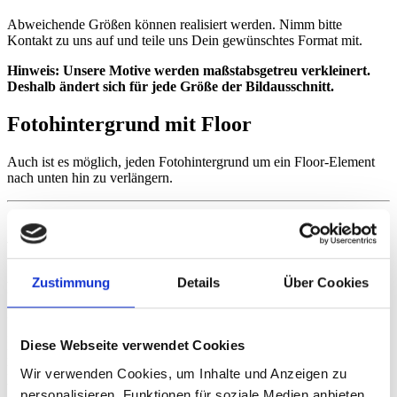
Abweichende Größen können realisiert werden. Nimm bitte
Kontakt zu uns auf und teile uns Dein gewünschtes Format mit.
Hinweis: Unsere Motive werden maßstabsgetreu verkleinert.
Deshalb ändert sich für jede Größe der Bildausschnitt.
Fotohintergrund mit Floor
Auch ist es möglich, jeden Fotohintergrund um ein Floor-Element
nach unten hin zu verlängern.
Weitere Infos & Hinweise
Zustimmung
Details
Über Cookies
Pflegetipps
Unsere Vinyl-Hintergründe lassen sich ganz einfach mit einem
feuchten Tuch reinigen. Für hartnäckige Flecken kannst Du bei
Diese Webseite verwendet Cookies
Bedarf auch milde Reinigungsmittel verwenden. Fotoleinwände
hingegen sind nicht abwaschbar und sollten nur trocken mit einem
Wir verwenden Cookies, um Inhalte und Anzeigen zu
weichen Tuch abgestaubt werden. Vermeide den Kontakt mit
personalisieren, Funktionen für soziale Medien anbieten