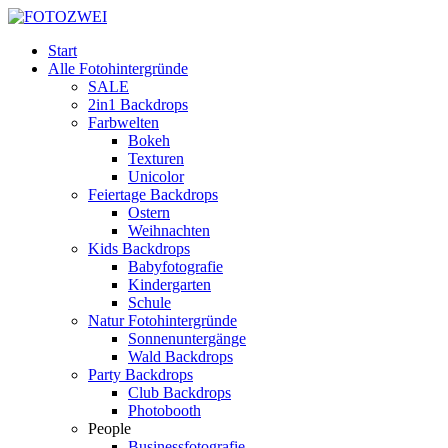
Start
Alle Fotohintergründe
SALE
2in1 Backdrops
Farbwelten
Bokeh
Texturen
Unicolor
Feiertage Backdrops
Ostern
Weihnachten
Kids Backdrops
Babyfotografie
Kindergarten
Schule
Natur Fotohintergründe
Sonnenuntergänge
Wald Backdrops
Party Backdrops
Club Backdrops
Photobooth
People
Businessfotografie