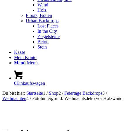
Wand
Holz
Floors, Böden
Urban Backdrops
Lost Places
In the City
Ziegelsteine
Beton
Stein
Kasse
Mein Konto
Menü
Menü
0
Einkaufswagen
Du bist hier:
Startseite
1
/
Shop
2
/
Feiertage Backdrops
3
/
Weihnachten
4
/
Fotohintergrund: Weihnachtsdeko vor Holzwand