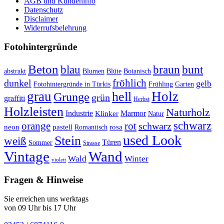
AGB und Kundeninfo
Datenschutz
Disclaimer
Widerrufsbelehrung
Fotohintergründe
Beton
braun
blau
bunt
abstrakt
Blumen
Blüte
Botanisch
fröhlich
dunkel
gelb
Fotohintergründe in Türkis
Frühling
Garten
grau
Holz
hell
Grunge
grün
graffiti
Herbst
Holzleisten
Naturholz
Industrie
Marmor
Klinker
Natur
schwarz
orange
rot
schwarz
rosa
neon
pastell
Romantisch
used Look
Stein
weiß
Türen
Sommer
Strasse
Vintage
Wand
Wald
Winter
violett
Fragen & Hinweise
Sie erreichen uns werktags
von 09 Uhr bis 17 Uhr