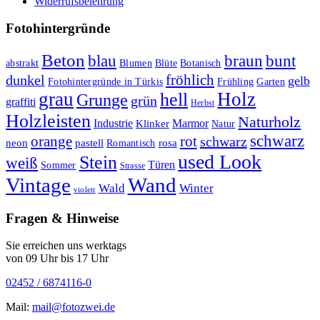
Widerrufsbelehrung
Fotohintergründe
Beton
braun
blau
bunt
abstrakt
Blumen
Blüte
Botanisch
fröhlich
dunkel
gelb
Fotohintergründe in Türkis
Frühling
Garten
grau
Holz
hell
Grunge
grün
graffiti
Herbst
Holzleisten
Naturholz
Industrie
Marmor
Klinker
Natur
schwarz
orange
rot
schwarz
rosa
neon
pastell
Romantisch
used Look
Stein
weiß
Türen
Sommer
Strasse
Vintage
Wand
Wald
Winter
violett
Fragen & Hinweise
Sie erreichen uns werktags
von 09 Uhr bis 17 Uhr
02452 / 6874116-0
Mail:
mail@fotozwei.de