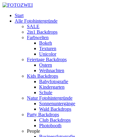
Start
Alle Fotohintergründe
SALE
2in1 Backdrops
Farbwelten
Bokeh
Texturen
Unicolor
Feiertage Backdrops
Ostern
Weihnachten
Kids Backdrops
Babyfotografie
Kindergarten
Schule
Natur Fotohintergründe
Sonnenuntergänge
Wald Backdrops
Party Backdrops
Club Backdrops
Photobooth
People
Businessfotografie