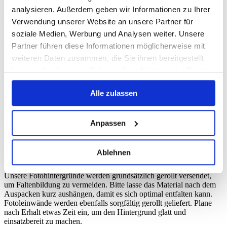
analysieren. Außerdem geben wir Informationen zu Ihrer
Für langanhaltende beste Ergebnisse bewahre Deine
Verwendung unserer Website an unsere Partner für
Fotohintergründe stets gerollt oder plan liegend auf, um Falten und
Knicke zu vermeiden. Vinyl-Hintergründe werden idealerweise
soziale Medien, Werbung und Analysen weiter. Unsere
aufgerollt und trocken gelagert. Fotoleinwände sollten ebenfalls
Partner führen diese Informationen möglicherweise mit
gerollt, jedoch mit einem Schutzpapier zwischen den Lagen,
weiteren Daten zusammen, die Sie ihnen bereitgestellt
gelagert werden, um Druckstellen zu vermeiden.
haben oder die sie im Rahmen Ihrer Nutzung der Dienste
Befestigung im Studio
gesammelt haben.
Alle zulassen
Beide Materialien lassen sich problemlos mit Klemmen,
Hintergrundsystemen oder Klebeband befestigen. Achte bei Vinyl
auf eine glatte Aufhängung, um Lichtreflexe besser kontrollieren zu
Anpassen
können. Fotoleinwände profitieren von einer gleichmäßigen
Spannung, damit die Struktur zur Geltung kommt.
Ablehnen
Versand & Lieferung
Unsere Fotohintergründe werden grundsätzlich gerollt versendet,
um Faltenbildung zu vermeiden. Bitte lasse das Material nach dem
Auspacken kurz aushängen, damit es sich optimal entfalten kann.
Fotoleinwände werden ebenfalls sorgfältig gerollt geliefert. Plane
nach Erhalt etwas Zeit ein, um den Hintergrund glatt und
einsatzbereit zu machen.