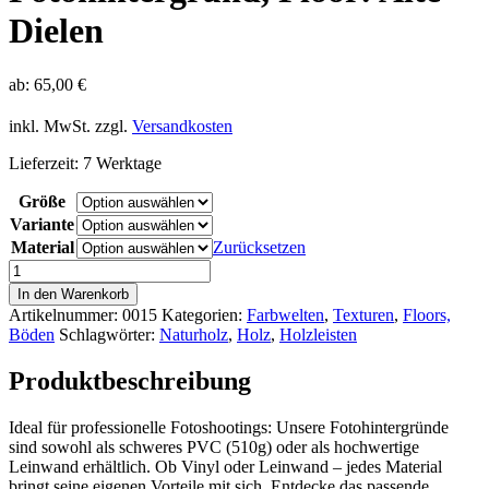
Dielen
ab:
65,00
€
inkl. MwSt.
zzgl.
Versandkosten
Lieferzeit:
7 Werktage
Größe
Variante
Material
Zurücksetzen
Fotohintergrund,
Floor:
In den Warenkorb
Alte
Artikelnummer:
0015
Kategorien:
Farbwelten
,
Texturen
,
Floors,
Dielen
Böden
Schlagwörter:
Naturholz
,
Holz
,
Holzleisten
Menge
Produktbeschreibung
Ideal für professionelle Fotoshootings: Unsere Fotohintergründe
sind sowohl als schweres PVC (510g) oder als hochwertige
Leinwand erhältlich. Ob Vinyl oder Leinwand – jedes Material
bringt seine eigenen Vorteile mit sich. Entdecke das passende