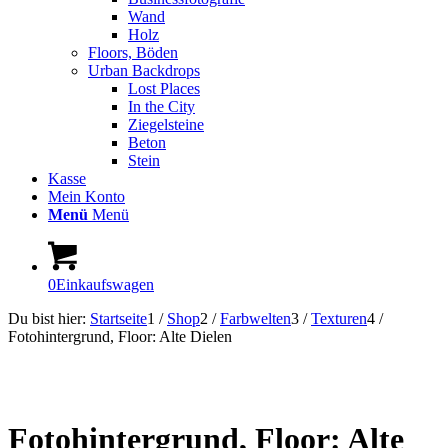
Wand
Holz
Floors, Böden
Urban Backdrops
Lost Places
In the City
Ziegelsteine
Beton
Stein
Kasse
Mein Konto
Menü
Menü
0
Einkaufswagen
Du bist hier:
Startseite
1
/
Shop
2
/
Farbwelten
3
/
Texturen
4
/
Fotohintergrund, Floor: Alte Dielen
Fotohintergrund, Floor: Alte