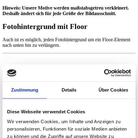
Hinweis: Unsere Motive werden maßstabsgetreu verkleinert.
Deshalb ändert sich für jede Größe der Bildausschnitt.
Fotohintergrund mit Floor
Auch ist es möglich, jeden Fotohintergrund um ein Floor-Element
nach unten hin zu verlängern.
Weitere Infos & Hinweise
Pflegetipps
Zustimmung
Details
Über Cookies
Unsere Vinyl-Hintergründe lassen sich ganz einfach mit einem
feuchten Tuch reinigen. Für hartnäckige Flecken kannst Du bei
Bedarf auch milde Reinigungsmittel verwenden. Fotoleinwände
Diese Webseite verwendet Cookies
hingegen sind nicht abwaschbar und sollten nur trocken mit einem
weichen Tuch abgestaubt werden. Vermeide den Kontakt mit
Wir verwenden Cookies, um Inhalte und Anzeigen zu
Flüssigkeiten, um die Oberfläche und den Druck zu schonen.
personalisieren, Funktionen für soziale Medien anbieten
Aufbewahrung
zu können und die Zugriffe auf unsere Website zu