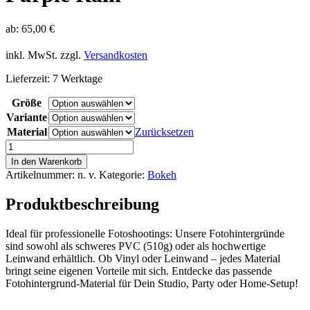
ab:
65,00
€
inkl. MwSt.
zzgl.
Versandkosten
Lieferzeit:
7 Werktage
Größe
Variante
Material
Zurücksetzen
Bokeh
Fotohintergrund:
In den Warenkorb
Purple
Artikelnummer:
n. v.
Kategorie:
Bokeh
Rain
Menge
Produktbeschreibung
Ideal für professionelle Fotoshootings: Unsere Fotohintergründe
sind sowohl als schweres PVC (510g) oder als hochwertige
Leinwand erhältlich. Ob Vinyl oder Leinwand – jedes Material
bringt seine eigenen Vorteile mit sich. Entdecke das passende
Fotohintergrund-Material für Dein Studio, Party oder Home-Setup!