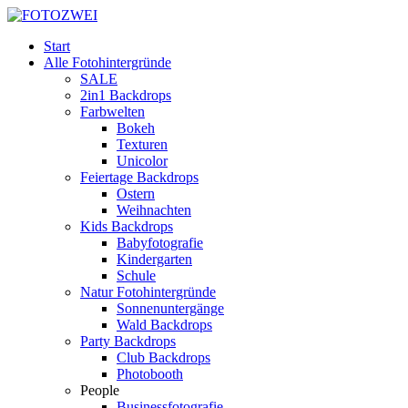
Start
Alle Fotohintergründe
SALE
2in1 Backdrops
Farbwelten
Bokeh
Texturen
Unicolor
Feiertage Backdrops
Ostern
Weihnachten
Kids Backdrops
Babyfotografie
Kindergarten
Schule
Natur Fotohintergründe
Sonnenuntergänge
Wald Backdrops
Party Backdrops
Club Backdrops
Photobooth
People
Businessfotografie