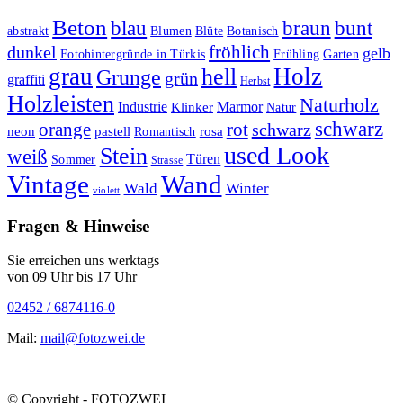
Beton
braun
blau
bunt
abstrakt
Blumen
Blüte
Botanisch
fröhlich
dunkel
gelb
Fotohintergründe in Türkis
Frühling
Garten
grau
Holz
hell
Grunge
grün
graffiti
Herbst
Holzleisten
Naturholz
Industrie
Marmor
Klinker
Natur
schwarz
orange
rot
schwarz
rosa
neon
pastell
Romantisch
used Look
Stein
weiß
Türen
Sommer
Strasse
Vintage
Wand
Wald
Winter
violett
Fragen & Hinweise
Sie erreichen uns werktags
von 09 Uhr bis 17 Uhr
02452 / 6874116-0
Mail:
mail@fotozwei.de
© Copyright - FOTOZWEI