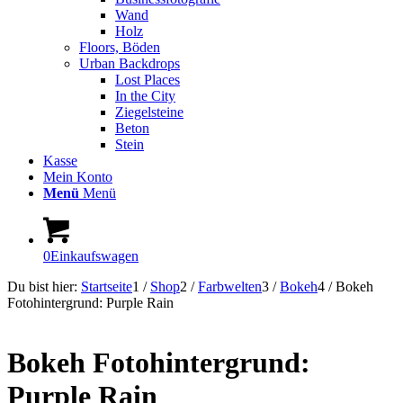
Wand
Holz
Floors, Böden
Urban Backdrops
Lost Places
In the City
Ziegelsteine
Beton
Stein
Kasse
Mein Konto
Menü
Menü
0
Einkaufswagen
Du bist hier:
Startseite
1
/
Shop
2
/
Farbwelten
3
/
Bokeh
4
/
Bokeh
Fotohintergrund: Purple Rain
Bokeh Fotohintergrund:
Purple Rain