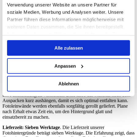
Knicke zu vermeiden. Vinyl-Hintergründe werden idealerweise
Verwendung unserer Website an unsere Partner für
aufgerollt und trocken gelagert. Fotoleinwände sollten ebenfalls
soziale Medien, Werbung und Analysen weiter. Unsere
gerollt, jedoch mit einem Schutzpapier zwischen den Lagen,
Partner führen diese Informationen möglicherweise mit
gelagert werden, um Druckstellen zu vermeiden.
weiteren Daten zusammen, die Sie ihnen bereitgestellt
Befestigung im Studio
haben oder die sie im Rahmen Ihrer Nutzung der Dienste
gesammelt haben.
Beide Materialien lassen sich problemlos mit Klemmen,
Alle zulassen
Hintergrundsystemen oder Klebeband befestigen. Achte bei Vinyl
auf eine glatte Aufhängung, um Lichtreflexe besser kontrollieren zu
können. Fotoleinwände profitieren von einer gleichmäßigen
Spannung, damit die Struktur zur Geltung kommt.
Anpassen
Versand & Lieferung
Ablehnen
Unsere Fotohintergründe werden grundsätzlich gerollt versendet,
um Faltenbildung zu vermeiden. Bitte lasse das Material nach dem
Auspacken kurz aushängen, damit es sich optimal entfalten kann.
Fotoleinwände werden ebenfalls sorgfältig gerollt geliefert. Plane
nach Erhalt etwas Zeit ein, um den Hintergrund glatt und
einsatzbereit zu machen.
Lieferzeit: Sieben Werktage
. Die Lieferzeit unserer
Fotohintergründe beträgt sieben Werktage. Die Erfahrung zeigt, dass