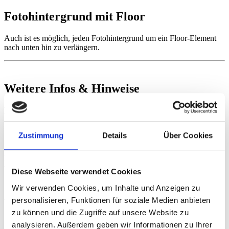
Fotohintergrund mit Floor
Auch ist es möglich, jeden Fotohintergrund um ein Floor-Element
nach unten hin zu verlängern.
Weitere Infos & Hinweise
Pflegetipps
Unsere Vinyl-Hintergründe lassen sich ganz einfach mit einem
Zustimmung
Details
Über Cookies
feuchten Tuch reinigen. Für hartnäckige Flecken kannst Du bei
Bedarf auch milde Reinigungsmittel verwenden. Fotoleinwände
hingegen sind nicht abwaschbar und sollten nur trocken mit einem
weichen Tuch abgestaubt werden. Vermeide den Kontakt mit
Diese Webseite verwendet Cookies
Flüssigkeiten, um die Oberfläche und den Druck zu schonen.
Wir verwenden Cookies, um Inhalte und Anzeigen zu
Aufbewahrung
personalisieren, Funktionen für soziale Medien anbieten
zu können und die Zugriffe auf unsere Website zu
Für langanhaltende beste Ergebnisse bewahre Deine
analysieren. Außerdem geben wir Informationen zu Ihrer
Fotohintergründe stets gerollt oder plan liegend auf, um Falten und