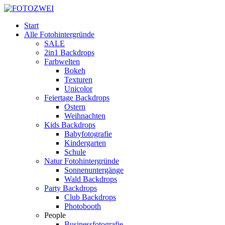
Start
Alle Fotohintergründe
SALE
2in1 Backdrops
Farbwelten
Bokeh
Texturen
Unicolor
Feiertage Backdrops
Ostern
Weihnachten
Kids Backdrops
Babyfotografie
Kindergarten
Schule
Natur Fotohintergründe
Sonnenuntergänge
Wald Backdrops
Party Backdrops
Club Backdrops
Photobooth
People
Businessfotografie