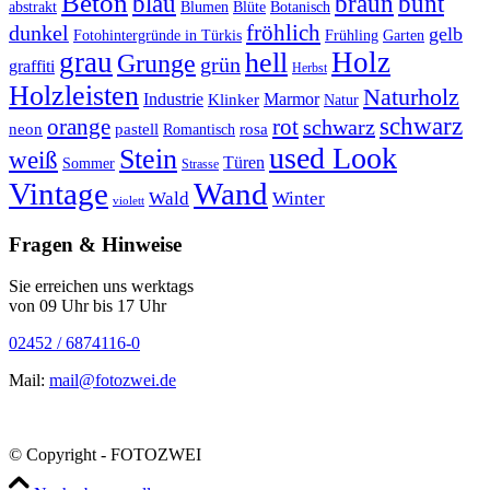
Beton
braun
blau
bunt
abstrakt
Blumen
Blüte
Botanisch
fröhlich
dunkel
gelb
Fotohintergründe in Türkis
Frühling
Garten
grau
Holz
hell
Grunge
grün
graffiti
Herbst
Holzleisten
Naturholz
Industrie
Marmor
Klinker
Natur
schwarz
orange
rot
schwarz
rosa
neon
pastell
Romantisch
used Look
Stein
weiß
Türen
Sommer
Strasse
Vintage
Wand
Wald
Winter
violett
Fragen & Hinweise
Sie erreichen uns werktags
von 09 Uhr bis 17 Uhr
02452 / 6874116-0
Mail:
mail@fotozwei.de
© Copyright - FOTOZWEI