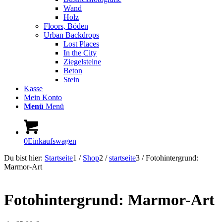
Wand
Holz
Floors, Böden
Urban Backdrops
Lost Places
In the City
Ziegelsteine
Beton
Stein
Kasse
Mein Konto
Menü
Menü
0
Einkaufswagen
Du bist hier:
Startseite
1
/
Shop
2
/
startseite
3
/
Fotohintergrund:
Marmor-Art
Fotohintergrund: Marmor-Art