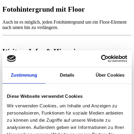
Fotohintergrund mit Floor
Auch ist es möglich, jeden Fotohintergrund um ein Floor-Element
nach unten hin zu verlängern.
Weitere Infos & Hinweise
Pflegetipps
Zustimmung
Details
Über Cookies
Unsere Vinyl-Hintergründe lassen sich ganz einfach mit einem
feuchten Tuch reinigen. Für hartnäckige Flecken kannst Du bei
Bedarf auch milde Reinigungsmittel verwenden. Fotoleinwände
hingegen sind nicht abwaschbar und sollten nur trocken mit einem
Diese Webseite verwendet Cookies
weichen Tuch abgestaubt werden. Vermeide den Kontakt mit
Flüssigkeiten, um die Oberfläche und den Druck zu schonen.
Wir verwenden Cookies, um Inhalte und Anzeigen zu
personalisieren, Funktionen für soziale Medien anbieten
Aufbewahrung
zu können und die Zugriffe auf unsere Website zu
Für langanhaltende beste Ergebnisse bewahre Deine
analysieren. Außerdem geben wir Informationen zu Ihrer
Fotohintergründe stets gerollt oder plan liegend auf, um Falten und