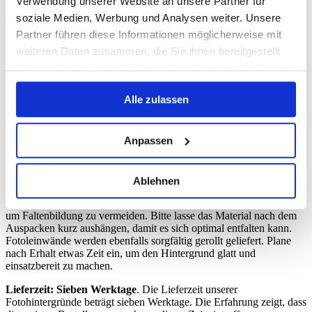
Verwendung unserer Website an unsere Partner für
Knicke zu vermeiden. Vinyl-Hintergründe werden idealerweise
soziale Medien, Werbung und Analysen weiter. Unsere
aufgerollt und trocken gelagert. Fotoleinwände sollten ebenfalls
gerollt, jedoch mit einem Schutzpapier zwischen den Lagen,
Partner führen diese Informationen möglicherweise mit
gelagert werden, um Druckstellen zu vermeiden.
weiteren Daten zusammen, die Sie ihnen bereitgestellt
haben oder die sie im Rahmen Ihrer Nutzung der Dienste
Befestigung im Studio
gesammelt haben.
Beide Materialien lassen sich problemlos mit Klemmen,
Alle zulassen
Hintergrundsystemen oder Klebeband befestigen. Achte bei Vinyl
auf eine glatte Aufhängung, um Lichtreflexe besser kontrollieren zu
können. Fotoleinwände profitieren von einer gleichmäßigen
Anpassen
Spannung, damit die Struktur zur Geltung kommt.
Versand & Lieferung
Ablehnen
Unsere Fotohintergründe werden grundsätzlich gerollt versendet,
um Faltenbildung zu vermeiden. Bitte lasse das Material nach dem
Auspacken kurz aushängen, damit es sich optimal entfalten kann.
Fotoleinwände werden ebenfalls sorgfältig gerollt geliefert. Plane
nach Erhalt etwas Zeit ein, um den Hintergrund glatt und
einsatzbereit zu machen.
Lieferzeit: Sieben Werktage
. Die Lieferzeit unserer
Fotohintergründe beträgt sieben Werktage. Die Erfahrung zeigt, dass