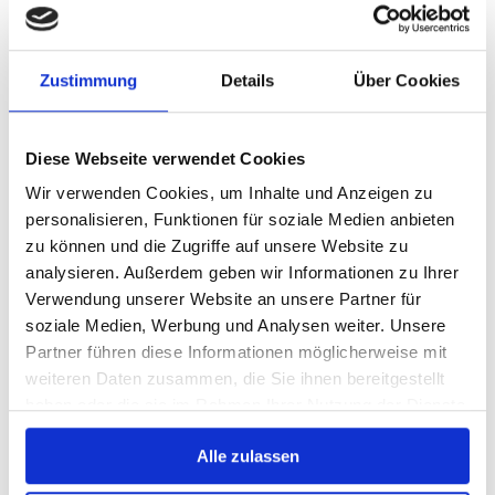
Benutzerdefiniert
Name
Preis
Datum
Zustimmung
Details
Über Cookies
Beliebtheit (Sales)
Durchschnittliche Bewertung
Relevanz
Zufall
Diese Webseite verwendet Cookies
Artikelnummer
Wir verwenden Cookies, um Inhalte und Anzeigen zu
Zeige
15 Produkte pro Seite
personalisieren, Funktionen für soziale Medien anbieten
15 Produkte pro Seite
30 Produkte pro Seite
zu können und die Zugriffe auf unsere Website zu
45 Produkte pro Seite
analysieren. Außerdem geben wir Informationen zu Ihrer
Verwendung unserer Website an unsere Partner für
soziale Medien, Werbung und Analysen weiter. Unsere
Fotohintergrund: Holzlatten Sepia
Partner führen diese Informationen möglicherweise mit
weiteren Daten zusammen, die Sie ihnen bereitgestellt
ab:
65,00
€
haben oder die sie im Rahmen Ihrer Nutzung der Dienste
inkl. MwSt.
gesammelt haben.
Alle zulassen
zzgl.
Versandkosten