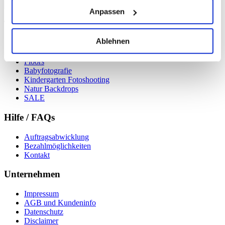
Anpassen
Topseller
Ablehnen
2in1 Backdrops
Unicolor Backdrops
Floors
Babyfotografie
Kindergarten Fotoshooting
Natur Backdrops
SALE
Hilfe / FAQs
Auftragsabwicklung
Bezahlmöglichkeiten
Kontakt
Unternehmen
Impressum
AGB und Kundeninfo
Datenschutz
Disclaimer