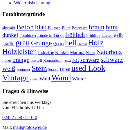
Widerrufsbelehrung
Fotohintergründe
Beton
braun
blau
bunt
abstrakt
Blumen
Blüte
Botanisch
fröhlich
dunkel
gelb
Fotohintergründe in Türkis
Frühling
Garten
grau
Holz
hell
Grunge
grün
graffiti
Herbst
Holzleisten
Naturholz
Industrie
Marmor
Klinker
Natur
schwarz
orange
rot
schwarz
rosa
neon
pastell
Romantisch
used Look
Stein
weiß
Türen
Sommer
Strasse
Vintage
Wand
Wald
Winter
violett
Fragen & Hinweise
Sie erreichen uns werktags
von 09 Uhr bis 17 Uhr
02452 / 6874116-0
Mail:
mail@fotozwei.de