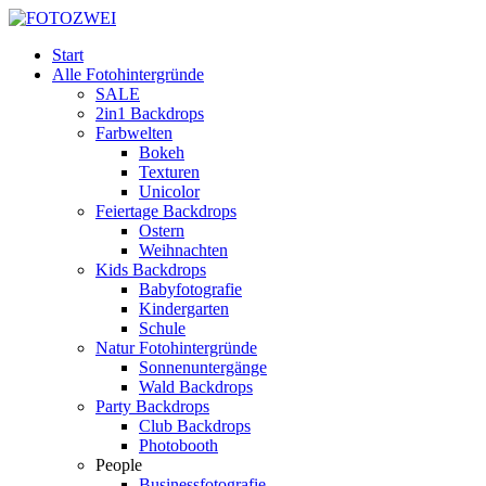
Start
Alle Fotohintergründe
SALE
2in1 Backdrops
Farbwelten
Bokeh
Texturen
Unicolor
Feiertage Backdrops
Ostern
Weihnachten
Kids Backdrops
Babyfotografie
Kindergarten
Schule
Natur Fotohintergründe
Sonnenuntergänge
Wald Backdrops
Party Backdrops
Club Backdrops
Photobooth
People
Businessfotografie