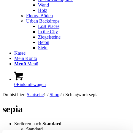
Wand
Holz
Floors, Böden
Urban Backdrops
Lost Places
In the City
Ziegelsteine
Beton
Stein
Kasse
Mein Konto
Menü
Menü
0
Einkaufswagen
Du bist hier:
Startseite
1
/
Shop
2
/
Schlagwort: sepia
sepia
Sortieren nach
Standard
Standard