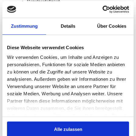
Benutzerdefiniert
Name
Preis
Datum
Beliebtheit (Sales)
Zustimmung
Details
Über Cookies
Durchschnittliche Bewertung
Relevanz
Zufall
Artikelnummer
Diese Webseite verwendet Cookies
Zeige
15 Produkte pro Seite
Wir verwenden Cookies, um Inhalte und Anzeigen zu
15 Produkte pro Seite
personalisieren, Funktionen für soziale Medien anbieten
30 Produkte pro Seite
zu können und die Zugriffe auf unsere Website zu
45 Produkte pro Seite
analysieren. Außerdem geben wir Informationen zu Ihrer
Verwendung unserer Website an unsere Partner für
soziale Medien, Werbung und Analysen weiter. Unsere
Fotohintergrund: Verlauf Pink zu
Partner führen diese Informationen möglicherweise mit
Rosa
weiteren Daten zusammen, die Sie ihnen bereitgestellt
haben oder die sie im Rahmen Ihrer Nutzung der Dienste
ab:
65,00
€
gesammelt haben.
inkl. MwSt.
Alle zulassen