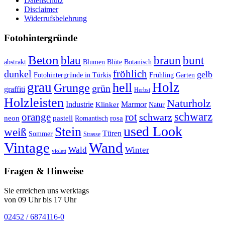
Datenschutz
Disclaimer
Widerrufsbelehrung
Fotohintergründe
Beton
braun
blau
bunt
abstrakt
Blumen
Blüte
Botanisch
fröhlich
dunkel
gelb
Fotohintergründe in Türkis
Frühling
Garten
grau
Holz
hell
Grunge
grün
graffiti
Herbst
Holzleisten
Naturholz
Industrie
Marmor
Klinker
Natur
schwarz
orange
rot
schwarz
rosa
neon
pastell
Romantisch
used Look
Stein
weiß
Türen
Sommer
Strasse
Vintage
Wand
Wald
Winter
violett
Fragen & Hinweise
Sie erreichen uns werktags
von 09 Uhr bis 17 Uhr
02452 / 6874116-0