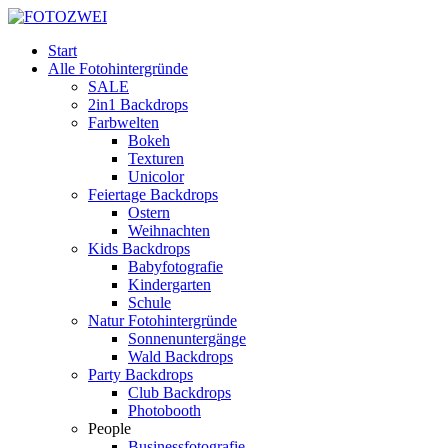
Start
Alle Fotohintergründe
SALE
2in1 Backdrops
Farbwelten
Bokeh
Texturen
Unicolor
Feiertage Backdrops
Ostern
Weihnachten
Kids Backdrops
Babyfotografie
Kindergarten
Schule
Natur Fotohintergründe
Sonnenuntergänge
Wald Backdrops
Party Backdrops
Club Backdrops
Photobooth
People
Businessfotografie