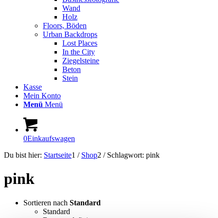
Wand
Holz
Floors, Böden
Urban Backdrops
Lost Places
In the City
Ziegelsteine
Beton
Stein
Kasse
Mein Konto
Menü
Menü
0
Einkaufswagen
Du bist hier:
Startseite
1
/
Shop
2
/
Schlagwort: pink
pink
Sortieren nach
Standard
Standard